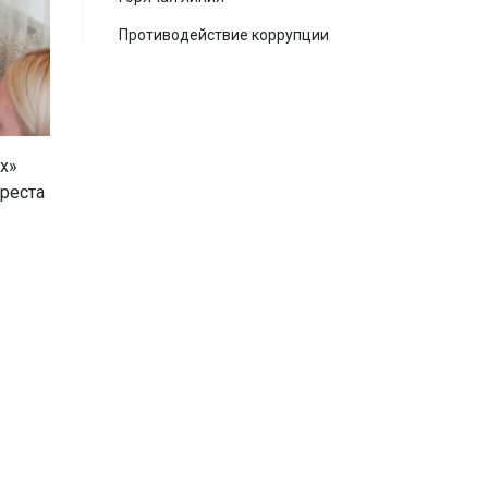
Противодействие коррупции
х»
реста